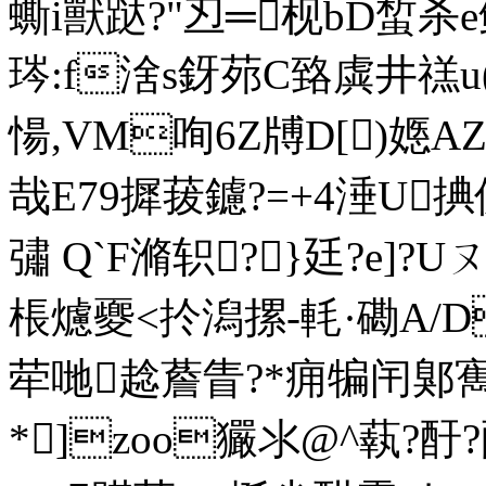
蟖i獸跶?" 丒═枧bD蜤杀e
琌:f涻s釾茒C臵虡井禚u
愓,VM咰6Z牔D[)
哉E79摨菝鑢?=+4涶U捵儣
彇 Q`F 滫轵?}廷?e]?U
棖爈夒<扵潟摞-軞·磡A/D
荦哋趝薝 眚?*痈犏闬
*]zoo玁氺@^蓻?酑?