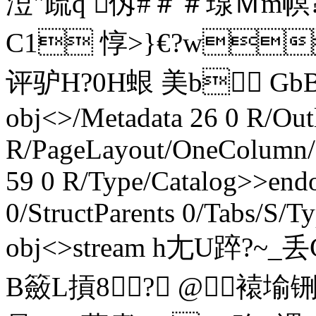
浢"疏q 仭#＃＃瑔Ｍm幎?
C1 惇>}€? w
评驴H?0H蛝 美b GbB en
obj<>/Metadata 26 0 R/Outl
R/PageLayout/OneColumn/P
59 0 R/Type/Catalog>>end
0/StructParents 0/Tabs/S/
obj<>stream h尢U踤?~
B籢L摃8? @ 褤堬铏J