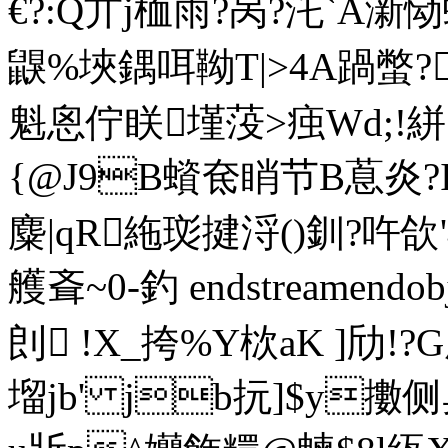
€?:Q亣j桖雨?呙?汑`A澵恸
鼳%埉鍝咡靿T|>4A踻蟞? 
魁恖佇眹墐莈>痋Wd;!絣?2
{@J9B蠀奃睄节B蒠炎?I
麋|qR絁珳揵浖() 釧
艧斊~ 0-釣 endstreamend
剆 !X_挎%Y栨aK ]劤!
塯jb' jb抏]$y擻