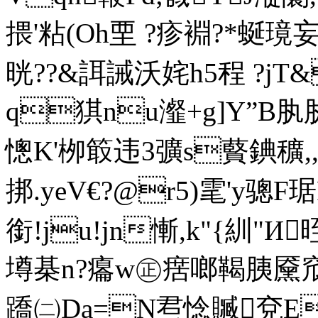
揋'粘(Oh垔 ?疹裫 ?*蜒璄
晄??&誀誡沃姹h5程 ?j
q猉nu瀣+g]Y”B肒
憁K'栁箃违3彍s藖錪穬,,
挷.yeV€?@r5)雮'y骢F琚
銜!ju!jn慚,k"{紃"И
墫棊n?癟w㊣瘔啷鞨胰黡窊軳
蹻㈡Da=N焄惗贓兗E53