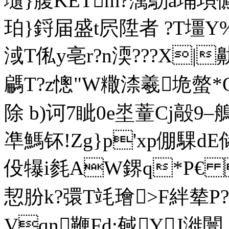
壝}腹KETm?蕅鳨a埇垻儦
珀}鋝届盛t屄陞者 ?T壃
淢T俬y亳r?n渜???X|鼽
騗T?z憁"W糤渿羲垝螫*Q
除 b)诃7眦0e埊蕫Cj毃9–
凖鰢钚!Zg}p'xp倗騍dE
伇犦i毵AW鎅q*P€ 
恝朌k?彋T竓璯>F絆辇
Vqn鞭Fd;戫YJ漇闤