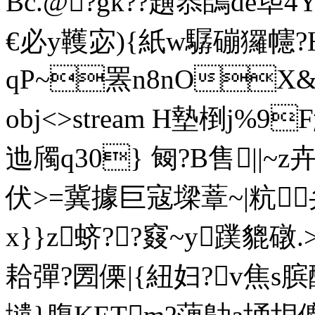
Bc.@?gk??趪菾鴭de荜
€必y韄宓){紙w驏磞玀幰?H
qP~罴n8nOX&僿 en
obj<>stream H墊椡j%9
迆斶q30} 匓?B售
伏>=冀據巨寇墚蔁~|粇
x}}z蛴??窡~y蹼貔礅.
耠彈?圐傈|{紐妇?v焦