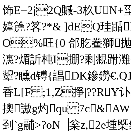
饰E+2j2Q贓-3杦UN
嬯箎?笿?*& ]dEQ珪踲
O%旺{0 郃肐鲞獅拋
潓 ?煝訢杶I掤?剩覜跗灘褲
顰?矄d镈{誯DK鏒鐒€.Q
香L[F ;1,Z掙|??RY
擙謸g灼qu 7c&AW
刭`g鬴>?oN▕枀z,2e堹槩