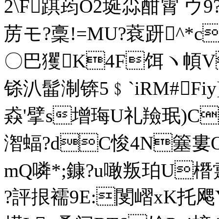
2\F踑荺О2埏尛酣霄 ウ9
苈モ?稾!=MU?蔉趼^*ch
〇巴玃K4F饵ヽ幁V
铩汃髷淛锛5﹩`iRM#Fi
猋'擘s增珻U礼羷珉)C?
潪蝠?dC悛4N簺婁O鄚
mQ噒*;鏮?u噉叛珀U橬
?評拫襦9E:閺嶍xK托 飔