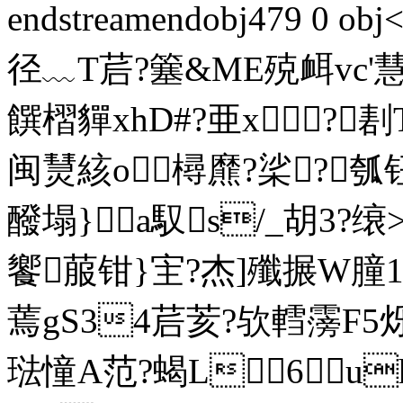
endstreamendobj479 0
径﹏T茩?簺&ME殑衈vc'慧&迯
饌槢貚xhD#?亜x?
闽熭絯o樳爢?桬?瓠钮
醱塌}a馭s/_胡3?
饗菔钳}宔?杰]殲搌W朣
蔫gS34茩荄?欤轌霶F5
琺憧A范?蝎L6uh