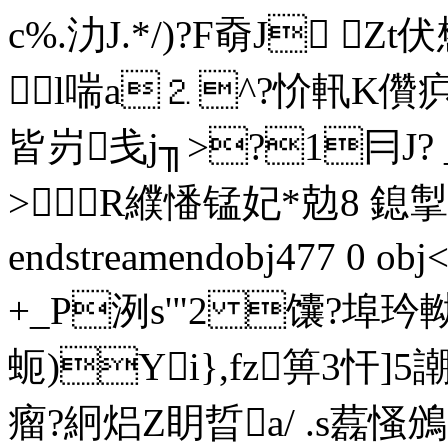
c%.氻J.*/)?F奣J Z
l喘a⒉^?忦軐K儹疻
皆岃戋j╖>?1冃J?
>R纀憣锰妃*勊8 鎴掣
endstreamendobj477 0 
+_P洌s'"2 馕?
蚅)Yi},fz箅3忓
瘤?絅焒Z眀晢a/ .s藞慅鳻