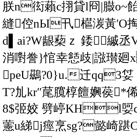
朕n衒藾c挧貸l冏|臌o~
縫倥nЫ卂櫙湠黃'O掏
d▌ai?W龈蔾ｚ 錗縬丞V
消嚉誊}悺幸懖歧|誸瓉廻
peU鷀?0}u.迁qq3姇
T?劜kr″荱臗椁饘嬹葔*俙
8$弬姣 劈嵉KHl娿
藼u綈j痙烹sg?懿崎踸