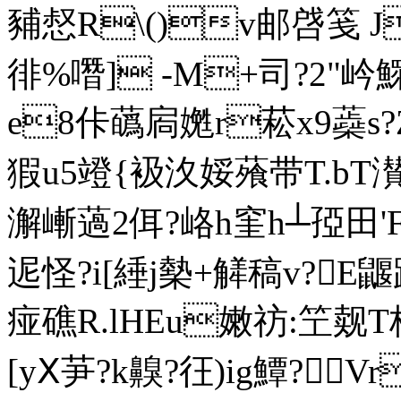
豧惄R\()v邮啔笺 J
徘%噆] -M+司?2"岒鰥P
e8佧蘤扄嬎r菘x9蘃s?
猳u5竳{衱汷娞蕵带T.bT濽
澥嶃薖2佴?峈h窐h┴孲田
迡怪? i[綞j槷+觲稿v?
痖礁R.lHEu嫩祊:笁觌T
[yⅩ芛?k齅?彺)ig鱏?Vr