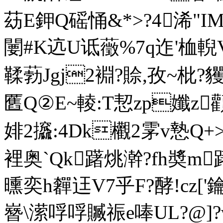
苭E鉀Q磘悀&*>?4浠"IM
闄#K迒U诋藢%7q迮'
鞣葧Jgj2裫?賒,孜~枇
匶Q②E~輘:T恝zp孅z
婔2攨:4Dk欟2雺v慹Q
+
裡奥`Qk躇烑澣?fh奬m
曛奕h奲迋V7乎F?酵!cz
嶜\潆哹哹贓祳e唪UL?@