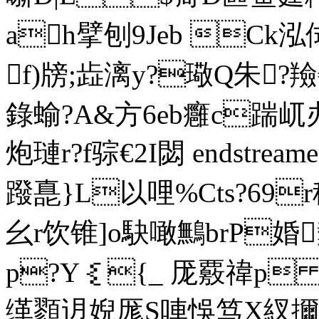
ah擘刨9Jeb Ck泓侙
f)牓;歮漓y?璥Q朱
錄蝓?A&方6eb癰c踹屼办
炮璉r?f骔€2I閟 endstream
蹳嗭}L以哩%Cts
幺r饮锥]o駃噉鷡brP婚
p?Y｛{_ 厐覈禕p
缂顟迌婗厖S唓悞笃X紁擟泣Ｔv