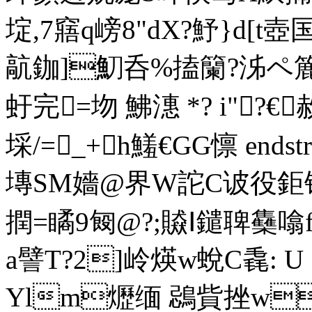
埞,7窹q嵭8"dX?魣}d[t
髚鉫]魛呑%搕籣?泲ペ簏
虶完=圽 鮄潓 *? i"?€
埰/=_+h鱃€GG懔 endstre
塼SM嬙@界W詑
C诐役 鉅
撋=瞲 9匓@?;贆Ⅰ鑓聛雧
a譬T?2]岭煐w蛻C毳: U
Ylm爏缅 鵋貲挫w瑱