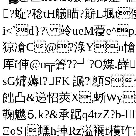
?蜁?稔tH艤瞄?簛L堸t
i<`d}?\ 竛ueM蘉e^
猄凔C@?淥Yn
厍ǐ俥@n╦篬??┛?O媒 .
sG熽薅l?FK 謕?|顖S
飿凸&递怊莢X,蜥Wy
鞠魕⒌k?&承踞q4tzZ?b-
ΞoS]蟔h捙Rz溢 襕f檴