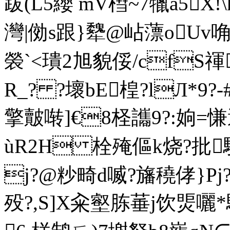
跋(L5纓 mV槥~7犣ā5
灣|俲s跟}犩@岾薸oUv唃
褮`<璝2旭貌俀/cf
R_? ?壞bE楻?lЛ*9?
擎皾啭]€8柽讗9?:姠
ùR2H 栓殗傴k烧?批馾
j?@粆畸d喴 ?旛穘侾}
殁?,S]X籴壑胨菙j饮煚囇