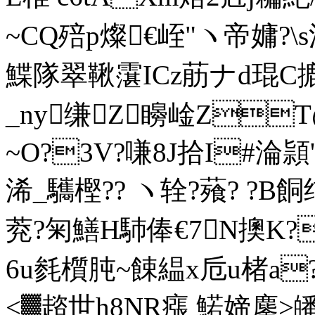
~CQ殕p燦€峌"ヽ帝嫞?\s沌V
鰈隊翠鞦霮ICz荕ナd琨C摝
_ny缣Z矈崯ZT
~O?3V?嗛8J拾I#淪頴
浠_驨樫?? ヽ辁?薞? ?B
萒?匊鱔H馷俸€7N擙K?
6u毵櫍肫~餗緼x卮u楮a?u
<▓趦世h8NR瘬 鰙媂鏖>