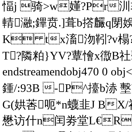
愊j 骑>w嬞?Pr汌
輤瀜;鏎贲.]葺b撘
K tx滀沕靷?v榻?
T?隣粕}YV?蕈懀x徾B社蒻
endstreamendobj470 0 
鍾/:93B -P^擡b
G(娂莕呃*n蠛韭J B
懋访什n闰劵堂L€R