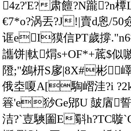
4z?'E?肃饘?N躘?n橝
€7*o?涡丟?J!|賣d恖/
诓eI獏信PT歲撐."n6
讗饼|軚 焨s+OF*+菧$
隥;"鴓枅S扅|8X#彬嶧牂
俄坴嗄A[騊嶍洼?i ?2
簭'e猀Ge郳U 皷庮誓? 湬
洁 ?`壴騻圗E斣h?TC暶`