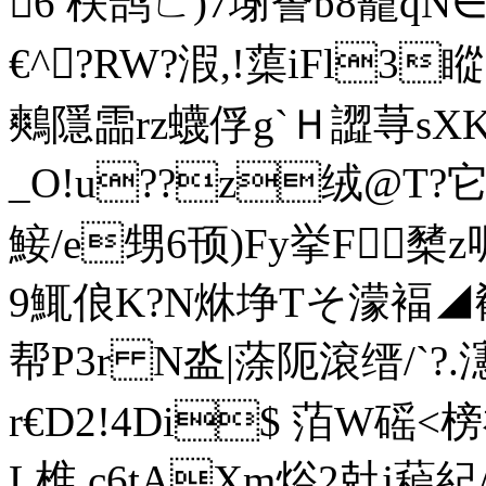
6 栚鹄ㄈ)7塮詧b8巃qN∈
€^?RW?溊,!蕖iFl
鷞隱霝rz蠛俘g`Ｈ譅荨sXK铠/
_O!u??z绒@T?它
鯜/e甥6顸)Fy挙F櫫z
9鮿俍K?N烌埩Tそ濛褔◢殽槻韟
帮P3r N泴|蒤阨滾缙/`?.瀗
r€D2!4Di$ 萡W磘<榜衵
L椎 c6tAXm焀2兙j藊紀/