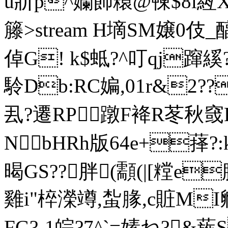
u斨p^孏飾糫@朄$8l絚
籐
>stream H墑SM嬢0 伎
倬G! k$蚳?^叮qj蹿縘
駖Db:RC媥,01r&
厾?遷RP 蹾F袶R苳秋窢
NbHRh版64e+萚?:k
暍GS??胖(顬(|[糛e
雞i"椊濚竴,蚻腞,c賍M
FG?-1皖?7^`=嫊ね?