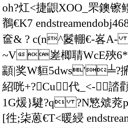
oh?灴<捷鼰ХOO_罘鐭镲鳢?^^
鶺€K7 endstreamendobj4
奩& ? c(n^鬉輣€-峉A
~V嵳楖聙WcE殎6*
顓|奖W貆5dws'╧
紹咣+?Cu 代_<-誻
1G煖}騝?q ?N慜虠萒p
[徃;柒蒽€T<暖綅 endstrea