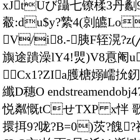
xJtUび躡七镣楺 3
觳:du$y?縶4(剠皫L
V/i8.-胰F轾滉?
旟途蹪澡lY4!煛)V8慐阉u
 Cx1?ZIa臒榶嫋嶿抁
纖D穗O endstreamendobj
悦粼慨tCせTXP x怑 
擐挕9?咙?B=0)茨?