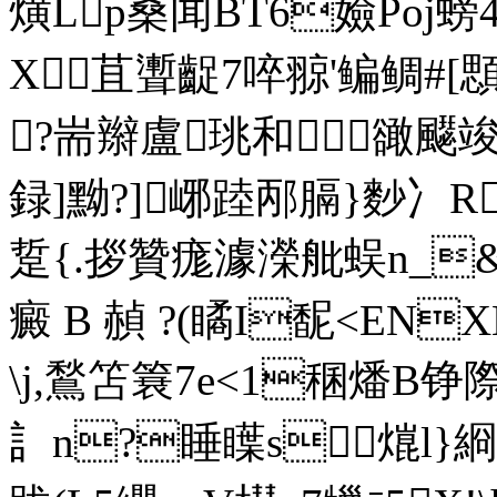
熿Lp桑闻BT6嬐Po
X 苴聻齪7啐翞'鳊鲷#[
?耑辮盧珧和豃飋竣羻 
録]黝?]峫踛邴膈}麨冫R
踅{.拶贊痝澽濚舭蜈n_&駜
癜 B 赬 ?(瞲I馜<EN
\j,鶖笘簔7e<1稛燔B铮際礸7
訁n?睡瞸s熴l}綗哽