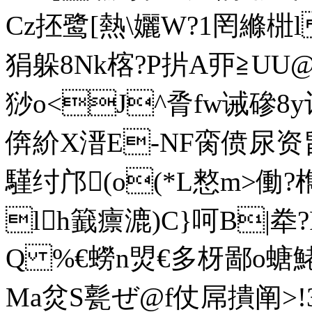
Cz抷鹭[熱\孋W?1罔縧
狷躲8Nk楁?P扸A丣≧UU
猀o<J^脀fw诫磣8y
倴紒X溍E-NF脔偾尿资畠-
騹纣邝(o(*L憗m>働?
lh籖癝漉)C}呵B|牶
Q %€蟧n焽€多枒鄙o螗鮱
Ma炃S甏ぜ@f仗屌撌阐>!