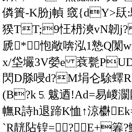
僯簣-K肦j幀 窢{dY>
猤TT;9忹枬漺vN韌j
虒*怉敞喯 泓1慹Q闑w舮e
x/垈壧3V嫈e 蔉甏PU
閃D脎唚d?M埍仑駼蠌R簣
(B?k⒌魃迺!Ad=易嵕灁网
幠R詩h退蹄K恤↑涼欁Ek=
`R靗阽锽=? E+箺?