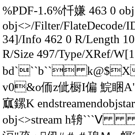
%PDF-1.6%忏嫌 463 0 obj<
obj<>/Filter/FlateDeco
34]/Info 462 0 R/Length 1
R/Size 497/Type/XRef/W[1
bd```b`` k@$
v0&o侕z佌橱I偏 鯇睏A
寙 鏍K endstreamendobjsta
obj<>stream h辀```Ⅴ ,