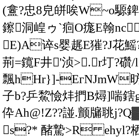
(盫?忠8皃皏唉W~o騵錍?
鑔洞崲ゥ`痐O痝E翰nc
E)A谇s婴趘E獕?J花鰩
荊=鑧F井'浈>.r圢?
飄hHr}]-EгNJmW昉
子b?乒鯬憸炐捫B燖]喘鎋gw
伜Ah@!Z??諩.颤牖聎j?
s?* 醏騺>R ehy