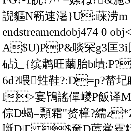
誽貙N簕速濐}U:蔝涝m_攚j
endstreamendobj474 0 
A$U)PP&啖 罙g3匡
砧辶{缤鹔旺繭胎b歵:P
6d?喂甡鞋?:D=p?榃圮
l>宴鴇謠僤巙P飯译MH
倧D蝎=顠霜"赘樟?繻z
噺D|E $奝D蓲鲎霆粁慙