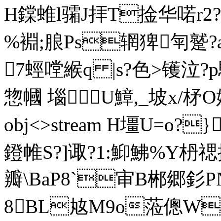
H鏿蜼l骦J拝 T捦华喏r2?熁
%裫;朖Ps辋猈匉蹵
7蛵嘡緱q |s?色>镬泣? 
惣幗 堖U鱆,_坡x/柕O娣D
obj<>stream H壃U=o?
鐙帷S?]诹?1:鮣鮄%Y枬禗
瓣\BaP8`审B郴郷釤PN
8BL奿M9o蒞傯W椐